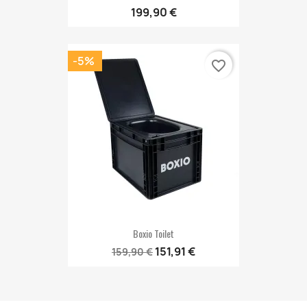
199,90 €
-5%
favorite_border
Boxio Toilet
151,91 €
159,90 €