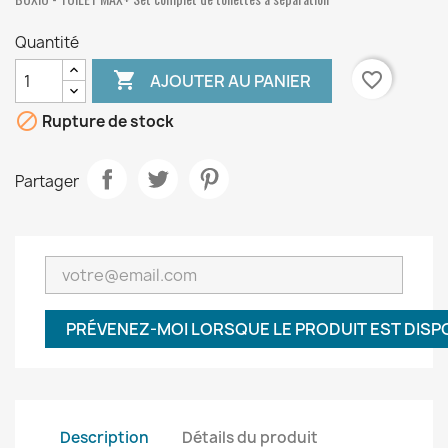
Quantité

favorite_border
AJOUTER AU PANIER

Rupture de stock
Partager
PRÉVENEZ-MOI LORSQUE LE PRODUIT EST DISP
Description
Détails du produit