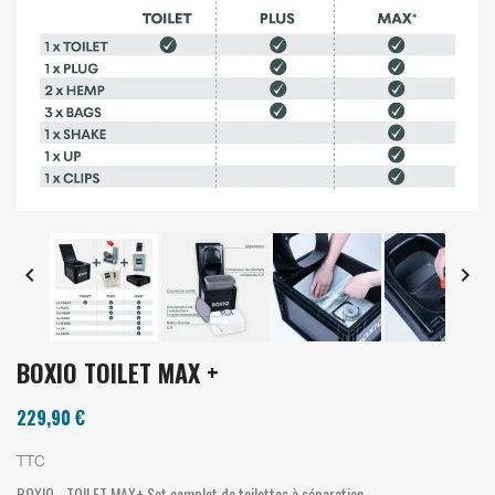


BOXIO TOILET MAX +
229,90 €
TTC
BOXIO - TOILET MAX+ Set complet de toilettes à séparation