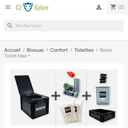
shopping_cart


(0)
search
Accueil
Bivouac
Confort
Toilettes
Boxio
Toilet Max +