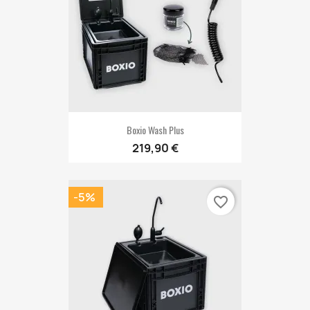
Boxio Wash Plus
219,90 €
-5%
favorite_border