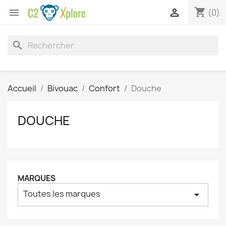
shopping_cart


(0)
search
Accueil
Bivouac
Confort
Douche
DOUCHE
MARQUES
Toutes les marques
arrow_drop_down