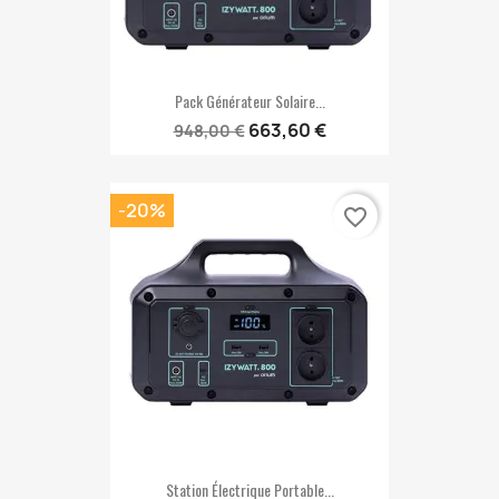
Pack Générateur Solaire...
663,60 €
948,00 €
-20%
favorite_border
Station Électrique Portable...