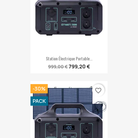
Station Électrique Portable...
799,20 €
999,00 €
-30%
favorite_border
PACK