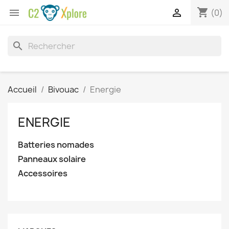
shopping_cart


(0)
search
Accueil
Bivouac
Energie
ENERGIE
Batteries nomades
Panneaux solaire
Accessoires