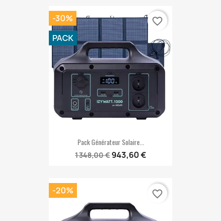
-30%
favorite_border
PACK
Pack Générateur Solaire...
943,60 €
1 348,00 €
-20%
favorite_border