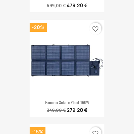
479,20 €
599,00 €
-20%
favorite_border
Panneau Solaire Pliant 160W
279,20 €
349,00 €
-15%
favorite_border