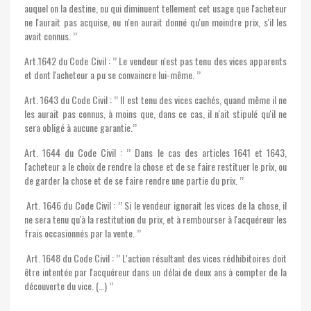
auquel on la destine, ou qui diminuent tellement cet usage que l'acheteur
ne l'aurait pas acquise, ou n'en aurait donné qu'un moindre prix, s'il les
avait connus. ’’
Art.1642 du Code Civil : ’’ Le vendeur n'est pas tenu des vices apparents
et dont l'acheteur a pu se convaincre lui-même. ’’
Art. 1643 du Code Civil : ’’ Il est tenu des vices cachés, quand même il ne
les aurait pas connus, à moins que, dans ce cas, il n'ait stipulé qu'il ne
sera obligé à aucune garantie.’’
Art. 1644 du Code Civil : ’’ Dans le cas des articles 1641 et 1643,
l'acheteur a le choix de rendre la chose et de se faire restituer le prix, ou
de garder la chose et de se faire rendre une partie du prix. ’’
Art. 1646 du Code Civil : ’’ Si le vendeur ignorait les vices de la chose, il
ne sera tenu qu'à la restitution du prix, et à rembourser à l'acquéreur les
frais occasionnés par la vente. ’’
Art. 1648 du Code Civil : ’’ L'action résultant des vices rédhibitoires doit
être intentée par l'acquéreur dans un délai de deux ans à compter de la
découverte du vice. (…) ’’