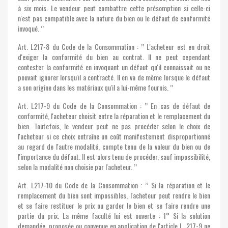
à six mois. Le vendeur peut combattre cette présomption si celle-ci
n'est pas compatible avec la nature du bien ou le défaut de conformité
invoqué. ’’
Art. L217-8 du Code de la Consommation : ’’ L'acheteur est en droit
d'exiger la conformité du bien au contrat. Il ne peut cependant
contester la conformité en invoquant un défaut qu'il connaissait ou ne
pouvait ignorer lorsqu'il a contracté. Il en va de même lorsque le défaut
a son origine dans les matériaux qu'il a lui-même fournis. ’’
Art. L217-9 du Code de la Consommation : ’’ En cas de défaut de
conformité, l'acheteur choisit entre la réparation et le remplacement du
bien. Toutefois, le vendeur peut ne pas procéder selon le choix de
l'acheteur si ce choix entraîne un coût manifestement disproportionné
au regard de l'autre modalité, compte tenu de la valeur du bien ou de
l'importance du défaut. Il est alors tenu de procéder, sauf impossibilité,
selon la modalité non choisie par l'acheteur. ’’
Art. L217-10 du Code de la Consommation : ’’ Si la réparation et le
remplacement du bien sont impossibles, l'acheteur peut rendre le bien
et se faire restituer le prix ou garder le bien et se faire rendre une
partie du prix. La même faculté lui est ouverte : 1° Si la solution
demandée, proposée ou convenue en application de l'article L. 217-9 ne