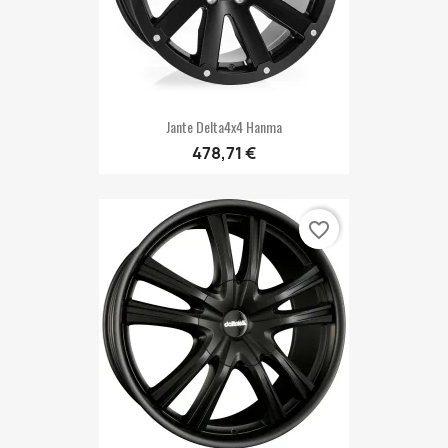
Jante Delta4x4 Hanma
478,71 €
favorite_border