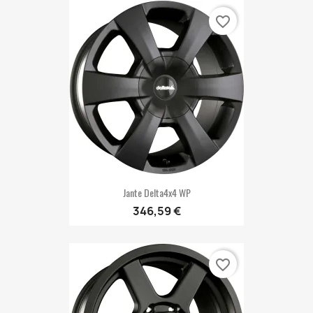
favorite_border
Jante Delta4x4 WP
346,59 €
favorite_border