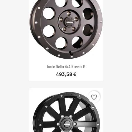
Jante Delta 4x4 Klassik B
493,58 €
favorite_border