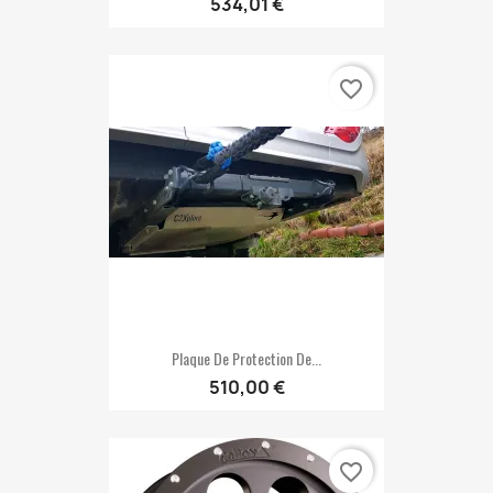
534,01 €
favorite_border
Plaque De Protection De...
510,00 €
favorite_border