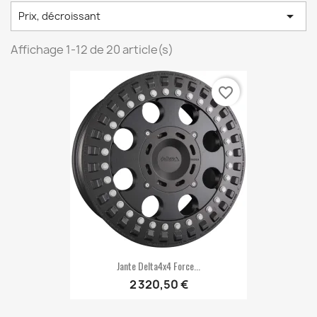

Prix, décroissant
Affichage 1-12 de 20 article(s)
favorite_border
Jante Delta4x4 Force...
2 320,50 €