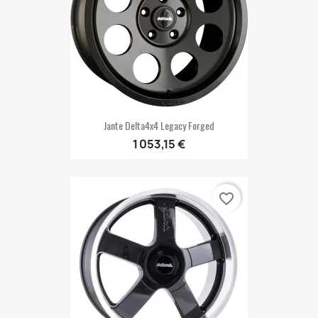
Jante Delta4x4 Legacy Forged
1 053,15 €
favorite_border