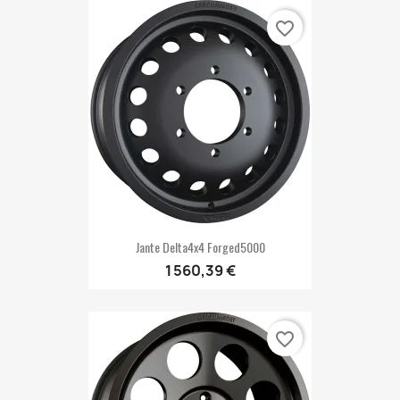
favorite_border
Jante Delta4x4 Forged5000
1 560,39 €
favorite_border