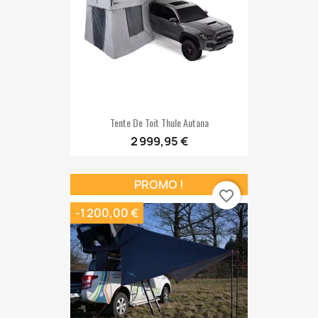
Tente De Toit Thule Autana
2 999,95 €
PROMO !
favorite_border
-1 200,00 €