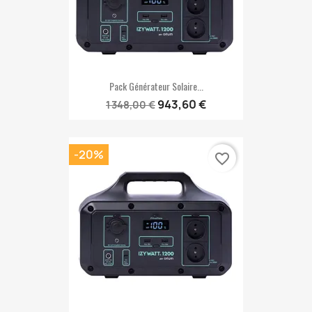
Pack Générateur Solaire...
943,60 €
1 348,00 €
-20%
favorite_border