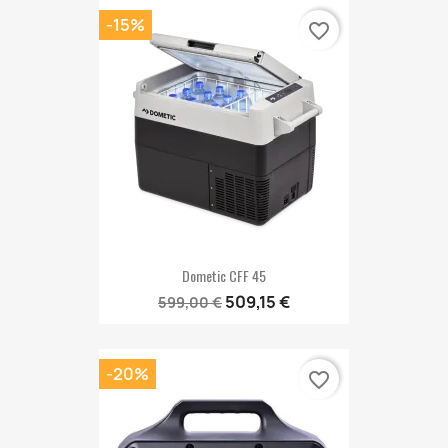
-15%
favorite_border
Dometic CFF 45
509,15 €
599,00 €
-20%
favorite_border