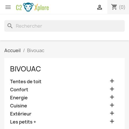
shopping_cart


(0)
search
Accueil
Bivouac
BIVOUAC

Tentes de toit

Confort

Energie

Cuisine

Extérieur

Les petits +