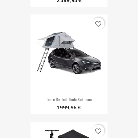
2 349,95 €
favorite_border
Tente De Toit Thule Kukenam
1 999,95 €
favorite_border