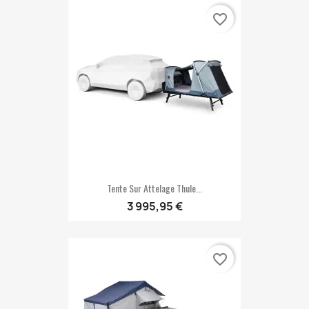
favorite_border
Tente Sur Attelage Thule...
3 995,95 €
favorite_border