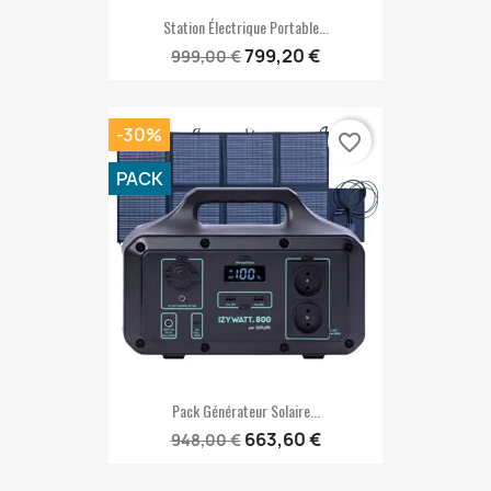
Station Électrique Portable...
799,20 €
999,00 €
-30%
favorite_border
PACK
Pack Générateur Solaire...
663,60 €
948,00 €