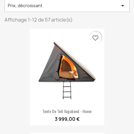

Prix, décroissant
Affichage 1-12 de 57 article(s)
favorite_border
Tente De Toit Vagabond - Home
3 999,00 €