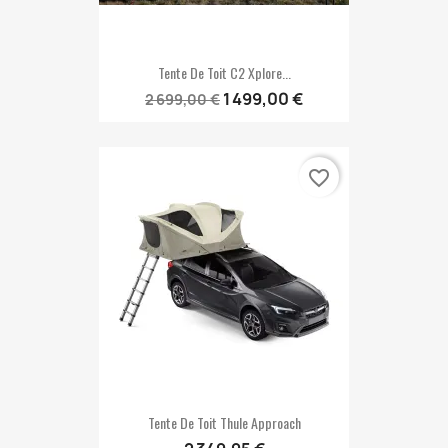
Tente De Toit C2 Xplore...
1 499,00 €
2 699,00 €
favorite_border
Tente De Toit Thule Approach