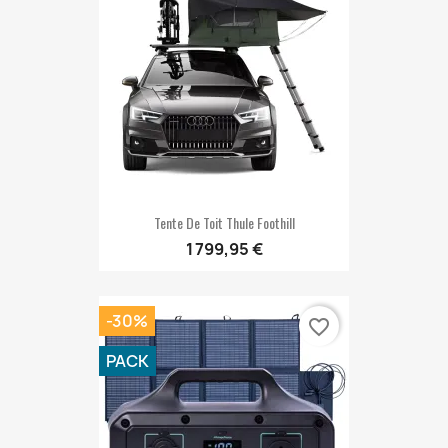
Tente De Toit Thule Foothill
1 799,95 €
-30%
favorite_border
PACK