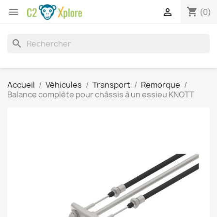
shopping_cart


(0)
search
Accueil
Véhicules
Transport
Remorque
Balance complète pour châssis à un essieu KNOTT