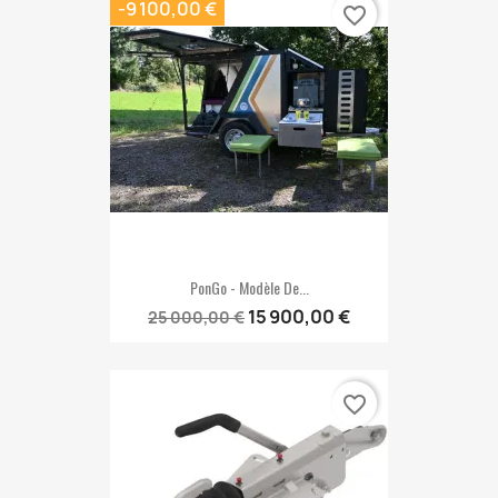
-9 100,00 €
favorite_border
PonGo - Modèle De...
15 900,00 €
25 000,00 €
favorite_border