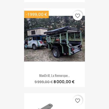
-1 999,00 €
favorite_border
ManDrill, La Remorque...
8 000,00 €
9 999,00 €
favorite_border