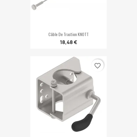
Câble De Traction KNOTT
18,48 €
favorite_border