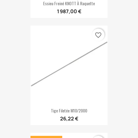
Essieu Freiné KNOTT À Raquette
1 987,00 €
favorite_border
Tige Filetée M10/2000
26,22 €