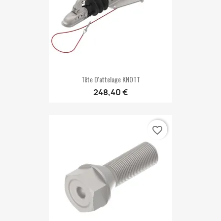
Tête D'attelage KNOTT
248,40 €
favorite_border