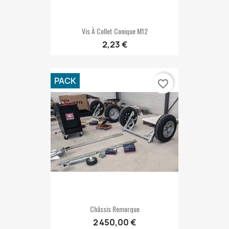
Vis À Collet Conique M12
2,23 €
PACK
favorite_border
Châssis Remorque
2 450,00 €