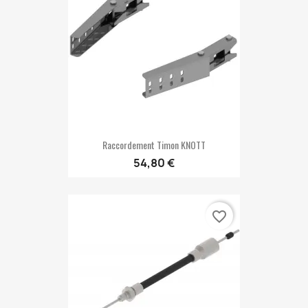
Raccordement Timon KNOTT
54,80 €
favorite_border