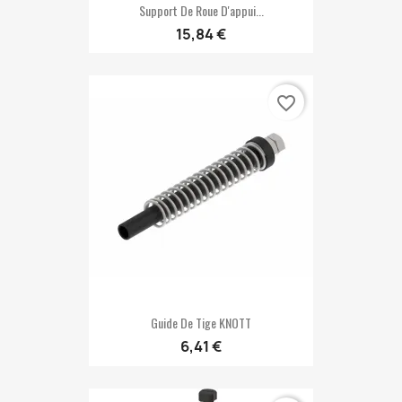
Support De Roue D'appui...
15,84 €
favorite_border
Guide De Tige KNOTT
6,41 €