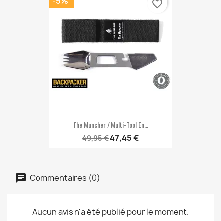
-5%
favorite_border
The Muncher / Multi-Tool En...
47,45 €
49,95 €
Commentaires (0)
Aucun avis n'a été publié pour le moment.