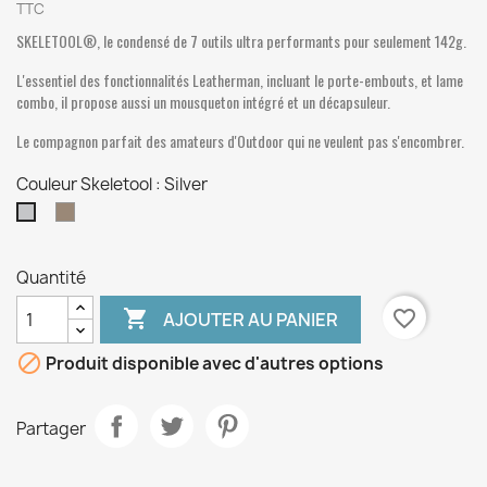
TTC
SKELETOOL®, le condensé de 7 outils ultra performants pour seulement 142g.
L'essentiel des fonctionnalités Leatherman, incluant le porte-embouts, et lame
combo, il propose aussi un mousqueton intégré et un décapsuleur.
Le compagnon parfait des amateurs d'Outdoor qui ne veulent pas s'encombrer.
Couleur Skeletool : Silver
Coyote
Silver
tan
Quantité

favorite_border
AJOUTER AU PANIER

Produit disponible avec d'autres options
Partager