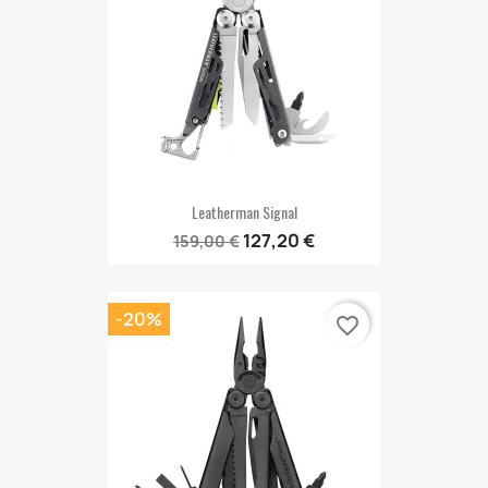
Leatherman Signal
127,20 €
159,00 €
-20%
favorite_border