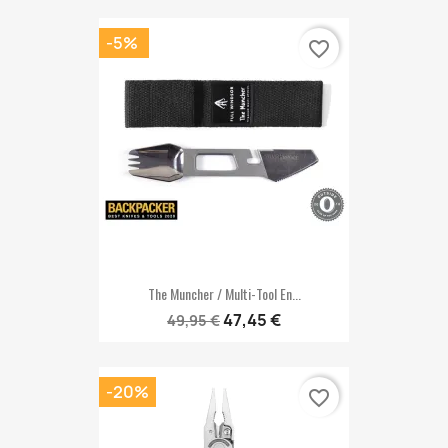
-5%
favorite_border
The Muncher / Multi-Tool En...
47,45 €
49,95 €
-20%
favorite_border