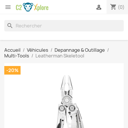
shopping_cart


(0)
search
Accueil
Véhicules
Depannage & Outillage
Multi-Tools
Leatherman Skeletool
-20%