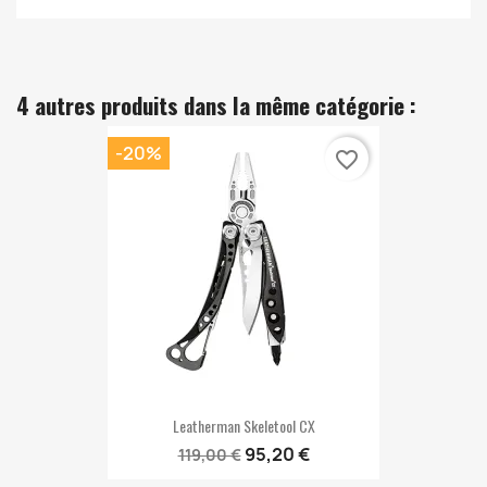
4 autres produits dans la même catégorie :
-20%
favorite_border
Leatherman Skeletool CX
95,20 €
119,00 €