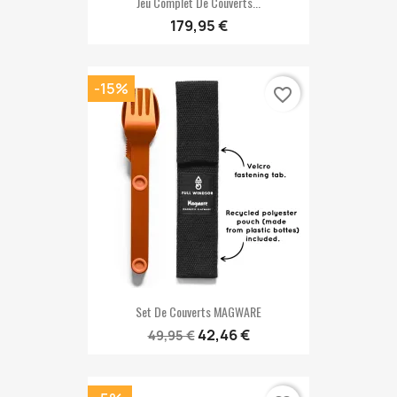
Jeu Complet De Couverts...
179,95 €
-15%
favorite_border
Set De Couverts MAGWARE
42,46 €
49,95 €