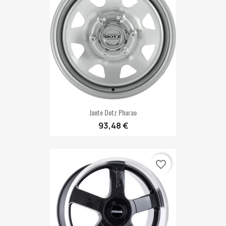
Jante Dotz Pharao
93,48 €
favorite_border