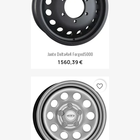
Jante Delta4x4 Forged5000
1 560,39 €
favorite_border