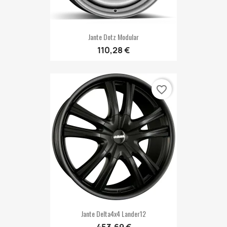
Jante Dotz Modular
110,28 €
favorite_border
Jante Delta4x4 Lander12
453,69 €