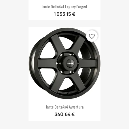
Jante Delta4x4 Legacy Forged
1 053,15 €
favorite_border
Jante Delta4x4 Avventura
340,64 €