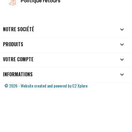
Politique retours
NOTRE SOCIÉTÉ

PRODUITS

VOTRE COMPTE

INFORMATIONS
keyboard_arrow_down
© 2026 - Website created and powered by C2 Xplore