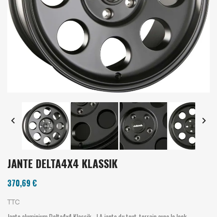


JANTE DELTA4X4 KLASSIK
370,69 €
TTC
Jante aluminium Delta4x4 Klassik - LA jante du tout-terrain avec le look