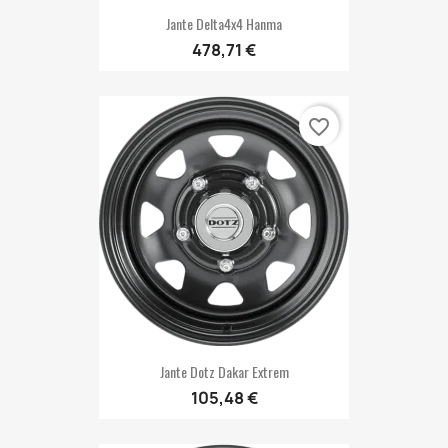
Jante Delta4x4 Hanma
478,71 €
favorite_border
Jante Dotz Dakar Extrem
105,48 €