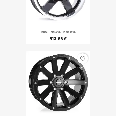
Jante Delta4x4 Elements4
813,66 €
favorite_border