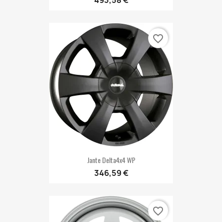
493,58 €
favorite_border
Jante Delta4x4 WP
346,59 €
favorite_border