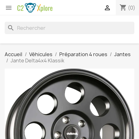
shopping_cart


(0)
search
Accueil
Véhicules
Préparation 4 roues
Jantes
Jante Delta4x4 Klassik