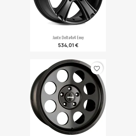
Jante Delta4x4 Envy
534,01 €
favorite_border