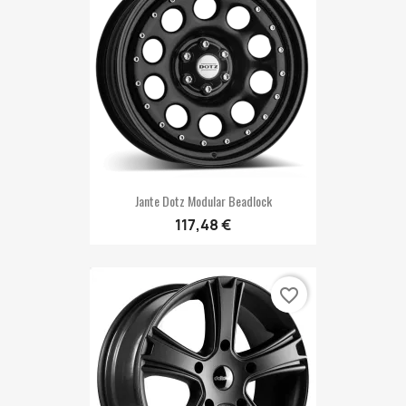
Jante Dotz Modular Beadlock
117,48 €
favorite_border