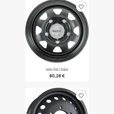
favorite_border
Jante Dotz Dakar
80,28 €
favorite_border