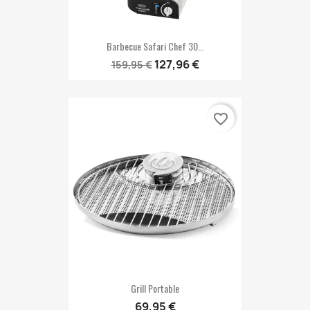
Barbecue Safari Chef 30...
127,96 €
159,95 €
favorite_border
Grill Portable
69,95 €