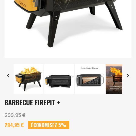


BARBECUE FIREPIT +
299,95 €
284,95 €
ÉCONOMISEZ 5%