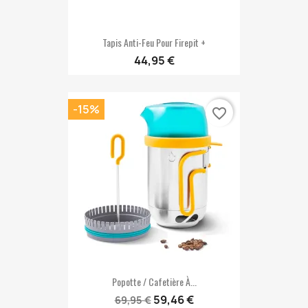
Tapis Anti-Feu Pour Firepit +
44,95 €
-15%
favorite_border
Popotte / Cafetière À...
59,46 €
69,95 €