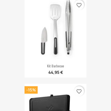
favorite_border
Kit Barbecue
44,95 €
-15%
favorite_border