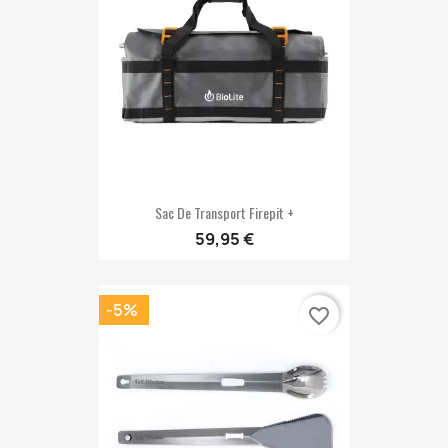
Sac De Transport Firepit +
59,95 €
-5%
favorite_border