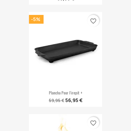
-5%
favorite_border
Plancha Pour Firepit +
56,95 €
59,95 €
favorite_border