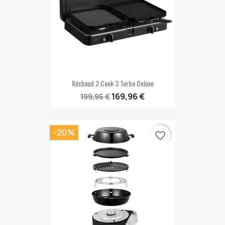
Réchaud 2 Cook 3 Turbo Deluxe
169,96 €
199,95 €
-20%
favorite_border