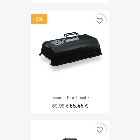
-5%
favorite_border
Couvercle Pour Firepit +
85,45 €
89,95 €
favorite_border