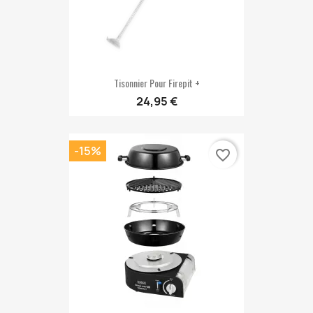
Tisonnier Pour Firepit +
24,95 €
-15%
favorite_border