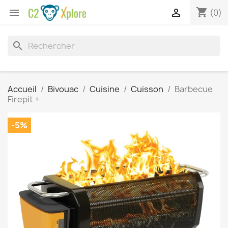
shopping_cart


(0)
search
Accueil
Bivouac
Cuisine
Cuisson
Barbecue
Firepit +
-5%