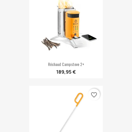
Réchaud Campstove 2+
189,95 €
favorite_border