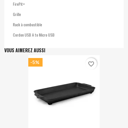
FirePit+
Grille
Rack à combustible
Cordon USB A to Micro USB
VOUS AIMEREZ AUSSI
-5%
favorite_border