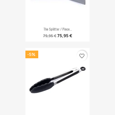
The Splitter / Pince...
75,95 €
79,95 €
-5%
favorite_border