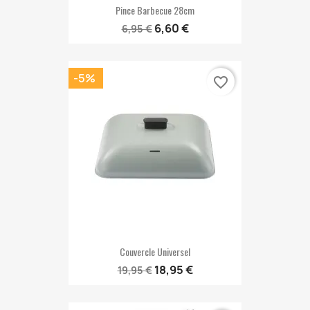
Pince Barbecue 28cm
6,60 €
6,95 €
-5%
favorite_border
Couvercle Universel
18,95 €
19,95 €